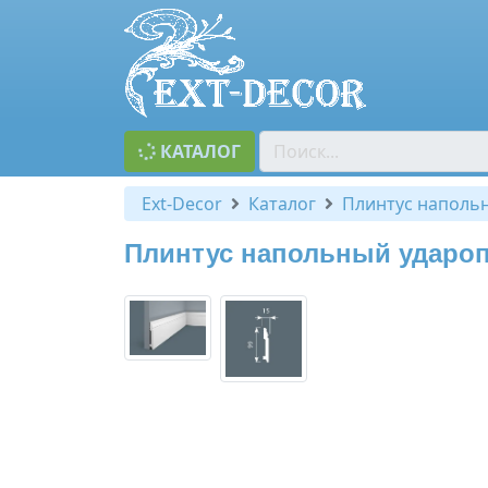
КАТАЛОГ
Ext-Decor
Каталог
Плинтус наполь
Плинтус напольный ударо