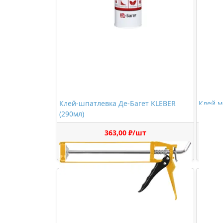
Клей-шпатлевка Де-Багет KLEBER
Клей м
(290мл)
(290мл
363,00 ₽/шт
Купить