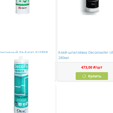
онтажный Де-Багет KLEBER
Клей-шпатлёвка Decomaster Ul
)
280мл
534,00 ₽/шт
473,00 ₽/шт
Купить
Купить