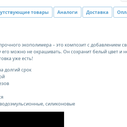
путствующие товары
Аналоги
Доставка
Опл
опрочного экополимера – это композит с добавлением с
у его можно не окрашивать. Он сохранит белый цвет и н
товка уже есть!
а долгий срок
ой
езов
ся
 водоэмульсионные, силиконовые