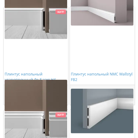
ХИТ!
Плинтус напольный
Плинтус напольный NMC Wallstyl
ударопрочный Де-Багет Н4
FB2
701,00 ₽/шт
748,00 ₽/шт
Купить
Купить
ХИТ!