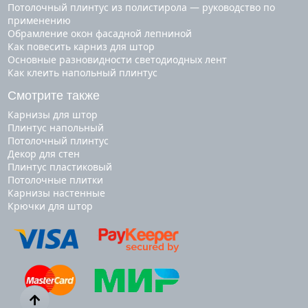
Потолочный плинтус из полистирола — руководство по
применению
Обрамление окон фасадной лепниной
Как повесить карниз для штор
Основные разновидности светодиодных лент
Как клеить напольный плинтус
Смотрите также
карнизы для штор
плинтус напольный
потолочный плинтус
декор для стен
плинтус пластиковый
потолочные плитки
карнизы настенные
крючки для штор