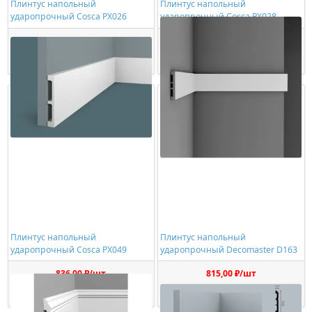
Плинтус напольный
Плинтус напольный
ударопрочный Cosca PX026
ударопрочный Cosca PX028
884,00 ₽/шт
956,00 ₽/шт
Купить
Купить
Плинтус напольный
Плинтус напольный
ударопрочный Cosca PX049
ударопрочный Decomaster D163
836,00 ₽/шт
815,00 ₽/шт
Купить
Купить