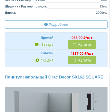
Высота / Размер по стене:
50мм
Ширина / Размер по полу:
13мм
Длина:
2000мм
Подробнее
938,00 ₽/шт
Прямой
завтра
Купить
4337,00 ₽/шт
Гибкий
1-3 дня
Купить
Плинтус напольный Orac Decor SX162 SQUARE