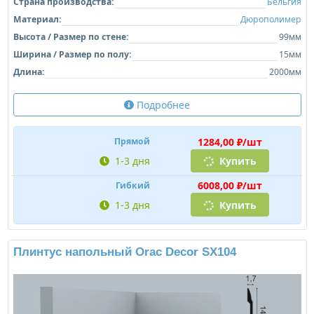
Страна производства:
Бельгия
Материал:
Дюрополимер
Высота / Размер по стене:
99мм
Ширина / Размер по полу:
15мм
Длина:
2000мм
Подробнее
1284,00 ₽/шт
Прямой
1-3 дня
Купить
6008,00 ₽/шт
Гибкий
1-3 дня
Купить
Плинтус напольный Orac Decor SX104