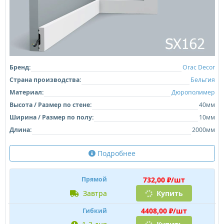
Бренд:
Orac Decor
Страна производства:
Бельгия
Материал:
Дюрополимер
Высота / Размер по стене:
40мм
Ширина / Размер по полу:
10мм
Длина:
2000мм
Подробнее
732,00 ₽/шт
Прямой
завтра
Купить
4408,00 ₽/шт
Гибкий