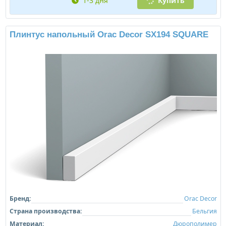
1-3 дня
Купить
Плинтус напольный Orac Decor SX194 SQUARE
Бренд:
Orac Decor
Страна производства:
Бельгия
Материал:
Дюрополимер