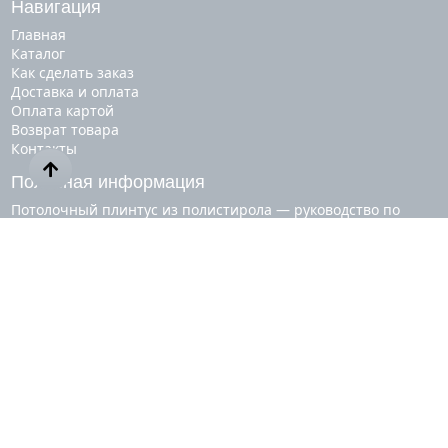
Навигация
Главная
Каталог
Как сделать заказ
Доставка и оплата
Оплата картой
Возврат товара
Контакты
Полезная информация
Потолочный плинтус из полистирола — руководство по
применению
Обрамление окон фасадной лепниной
Как повесить карниз для штор
Основные разновидности светодиодных лент
Как клеить напольный плинтус
Смотрите также
купить потолочный плинтус
плинтус напольный купить в москве
карниз на окно
молдинг потолочный
плинтус пвх