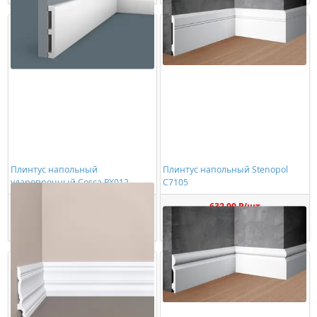
Плинтус напольный
Плинтус напольный Stenopol
ударопрочный Cosca PX012
C7105
1032,00 ₽/шт
632,00 ₽/шт
Купить
Купить