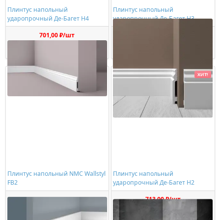
Плинтус напольный
Плинтус напольный
ударопрочный Де-Багет Н4
ударопрочный Де-Багет Н3
701,00 ₽/шт
719,00 ₽/шт
Купить
Купить
ХИТ!
Плинтус напольный NMC Wallstyl
Плинтус напольный
FB2
ударопрочный Де-Багет Н2
748,00 ₽/шт
713,00 ₽/шт
Купить
Купить