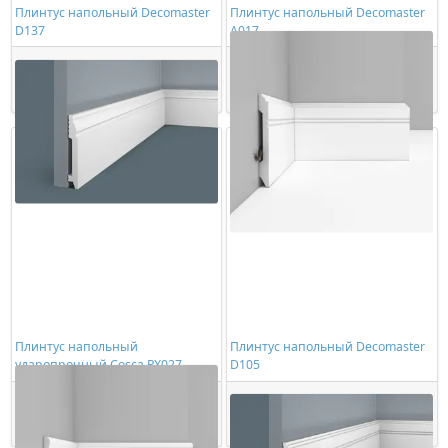
Плинтус напольный Decomaster
Плинтус напольный Decomaster
D137
A017
862,00 ₽/шт
1386,00 ₽/шт
Купить
Купить
Плинтус напольный
Плинтус напольный Decomaster
ударопрочный Cosca PX027
D105
1014,00 ₽/шт
866,00 ₽/шт
Купить
Купить