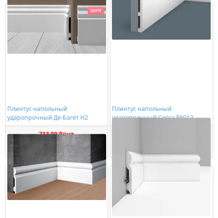
ХИТ!
Плинтус напольный
Плинтус напольный
ударопрочный Де-Багет Н2
ударопрочный Cosca PX012
713,00 ₽/шт
1032,00 ₽/шт
Купить
Купить