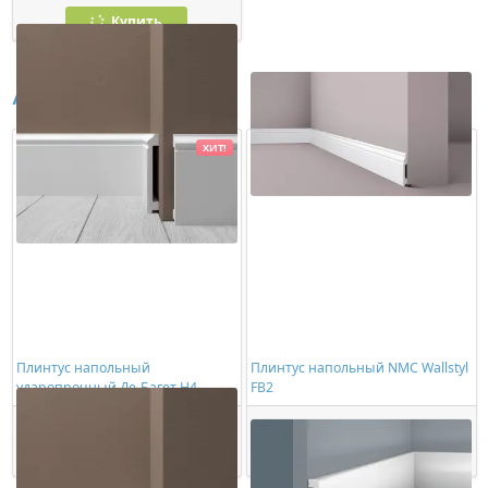
Купить
Аналоги
ХИТ!
Плинтус напольный
Плинтус напольный NMC Wallstyl
ударопрочный Де-Багет Н4
FB2
701,00 ₽/шт
748,00 ₽/шт
Купить
Купить