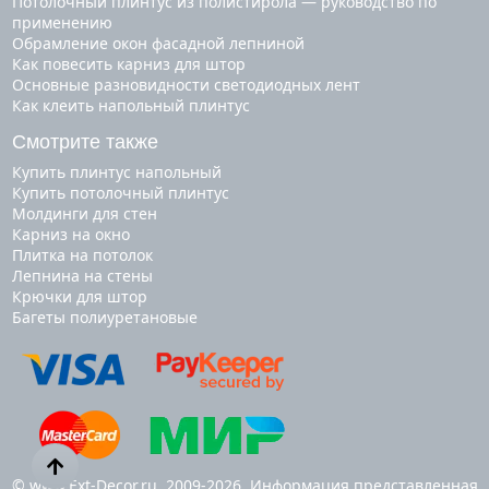
Потолочный плинтус из полистирола — руководство по
применению
Обрамление окон фасадной лепниной
Как повесить карниз для штор
Основные разновидности светодиодных лент
Как клеить напольный плинтус
Смотрите также
купить плинтус напольный
купить потолочный плинтус
молдинги для стен
карниз на окно
плитка на потолок
лепнина на стены
крючки для штор
багеты полиуретановые
© www.Ext-Decor.ru, 2009-2026. Информация представленная