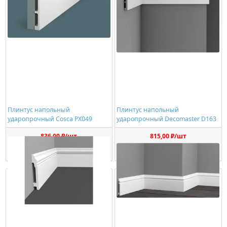
Плинтус напольный
Плинтус напольный
ударопрочный Cosca PX049
ударопрочный Decomaster D163
836,00 ₽/шт
815,00 ₽/шт
Купить
Купить