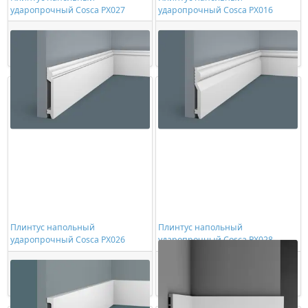
ударопрочный Cosca PX027
ударопрочный Cosca PX016
1014,00 ₽/шт
1070,00 ₽/шт
Купить
Купить
Плинтус напольный
Плинтус напольный
ударопрочный Cosca PX026
ударопрочный Cosca PX028
884,00 ₽/шт
956,00 ₽/шт
Купить
Купить