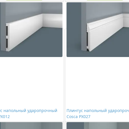
ус напольный ударопрочный
Плинтус напольный ударопро
PX012
Cosca PX027
1032,00 ₽/шт
1014,00 ₽/шт