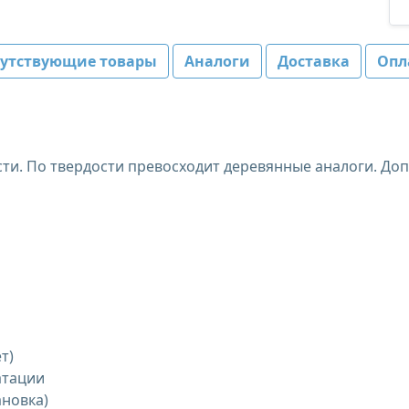
путствующие товары
Аналоги
Доставка
Опл
ти. По твердости превосходит деревянные аналоги. До
т)
атации
ановка)