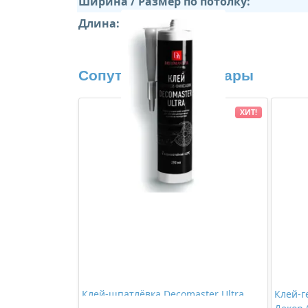
Ширина / Размер по потолку:
Длина:
Сопутствующие товары
ХИТ!
Клей-шпатлёвка Decomaster Ultra
Клей-г