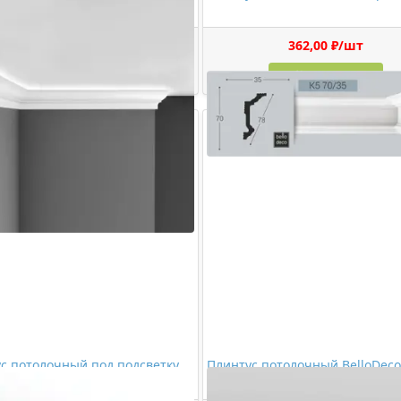
522,00 ₽/шт
362,00 ₽/шт
Купить
Купить
с потолочный под подсветку
Плинтус потолочный BelloDeco
ster D501
70/35