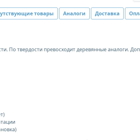
путствующие товары
Аналоги
Доставка
Опл
ти. По твердости превосходит деревянные аналоги. До
т)
атации
ановка)