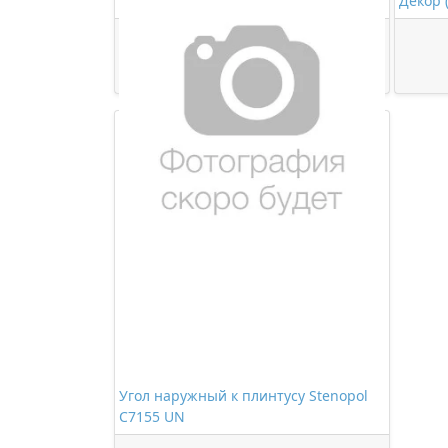
280мл
Декор 
473,00 ₽/шт
Купить
Угол наружный к плинтусу Stenopol
C7155 UN