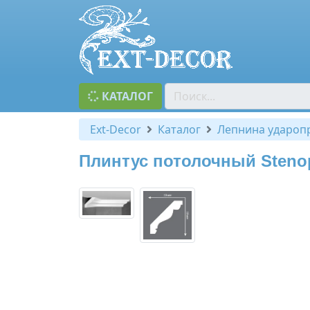
КАТАЛОГ
Ext-Decor
Каталог
Лепнина удароп
Плинтус потолочный Steno