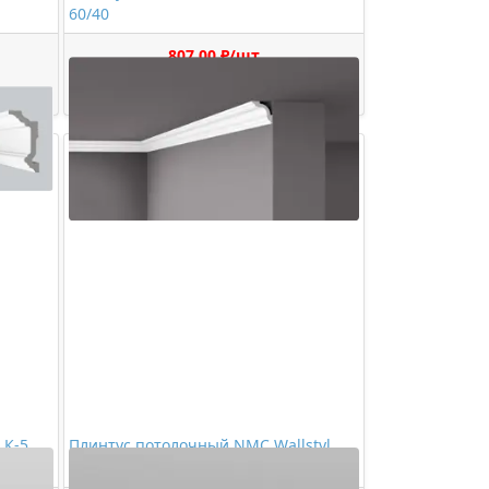
60/40
807,00 ₽/шт
Купить
 К-5
Плинтус потолочный NMC Wallstyl
WT5