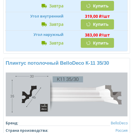
завтра
Купить
319,00 ₽/шт
Угол внутренний
завтра
Купить
383,00 ₽/шт
Угол наружный
завтра
Купить
Плинтус потолочный BelloDeco К-11 35/30
Бренд:
BelloDeco
Страна производства:
Россия