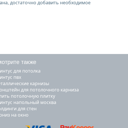
тана, достаточно добавить необходимое
отрите также
линтус для потолка
линтус пвх
металлические карнизы
ронштейн для потолочного карниза
упить потолочную плитку
линтус напольный москва
молдинги для стен
арниз на окно