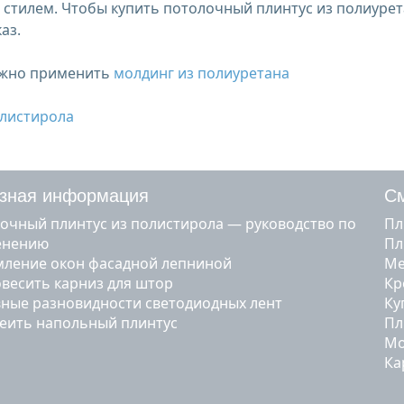
 стилем. Чтобы купить потолочный плинтус из полиуре
аз.
ожно применить
молдинг из полиуретана
олистирола
зная информация
См
очный плинтус из полистирола — руководство по
п
енению
п
ление окон фасадной лепниной
овесить карниз для штор
к
ные разновидности светодиодных лент
к
леить напольный плинтус
п
к