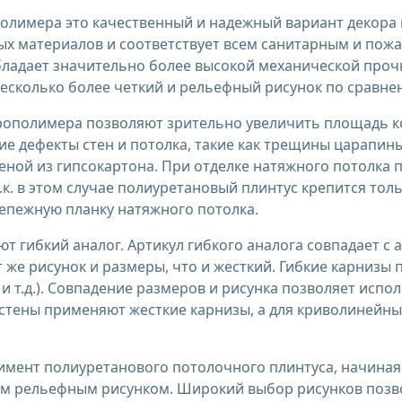
олимера это качественный и надежный вариант декора
тых материалов и соответствует всем санитарным и пож
бладает значительно более высокой механической проч
есколько более четкий и рельефный рисунок по сравне
рополимера позволяют зрительно увеличить площадь к
е дефекты стен и потолка, такие как трещины царапины
еной из гипсокартона. При отделке натяжного потолка
.к. в этом случае полиуретановый плинтус крепится толь
репежную планку натяжного потолка.
 гибкий аналог. Артикул гибкого аналога совпадает с а
от же рисунок и размеры, что и жесткий. Гибкие карниз
 и т.д.). Совпадение размеров и рисунка позволяет испо
стены применяют жесткие карнизы, а для криволинейных
мент полиуретанового потолочного плинтуса, начиная 
ким рельефным рисунком. Широкий выбор рисунков поз