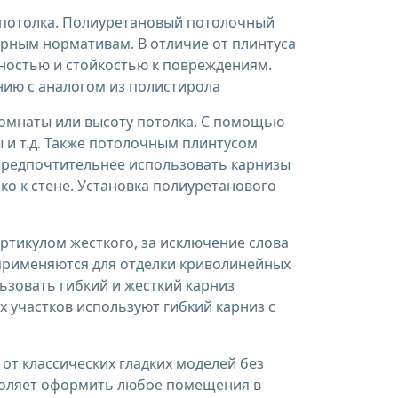
 потолка. Полиуретановый потолочный
арным нормативам. В отличие от плинтуса
ностью и стойкостью к повреждениям.
нию с аналогом из полистирола
омнаты или высоту потолка. С помощью
 и т.д. Также потолочным плинтусом
 предпочтительнее использовать карнизы
ко к стене. Установка полиуретанового
ртикулом жесткого, за исключение слова
ы применяются для отделки криволинейных
льзовать гибкий и жесткий карниз
 участков используют гибкий карниз с
от классических гладких моделей без
воляет оформить любое помещения в