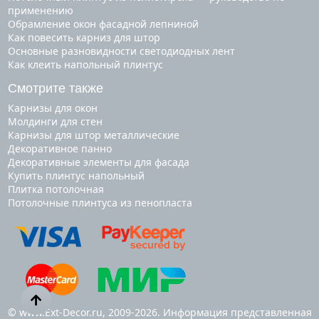
применению
Обрамление окон фасадной лепниной
Как повесить карниз для штор
Основные разновидности светодиодных лент
Как клеить напольный плинтус
Смотрите также
карнизы для окон
молдинги для стен
карнизы для штор металлические
декоративное панно
декоративные элементы для фасада
купить плинтус напольный
плитка потолочная
потолочные плинтуса из пенопласта
© www.Ext-Decor.ru, 2009-2026. Информация представленная