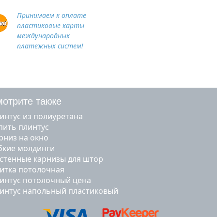
Принимаем к оплате
пластиковые карты
международных
платежных систем!
отрите также
линтус из полиуретана
упить плинтус
арниз на окно
ибкие молдинги
астенные карнизы для штор
литка потолочная
линтус потолочный цена
линтус напольный пластиковый