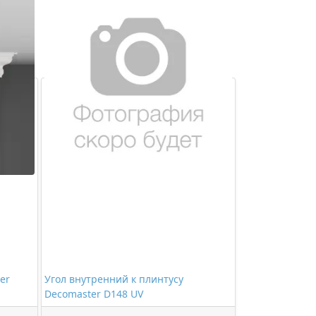
ий
er
Угол внутренний к плинтусу
Decomaster D148 UV