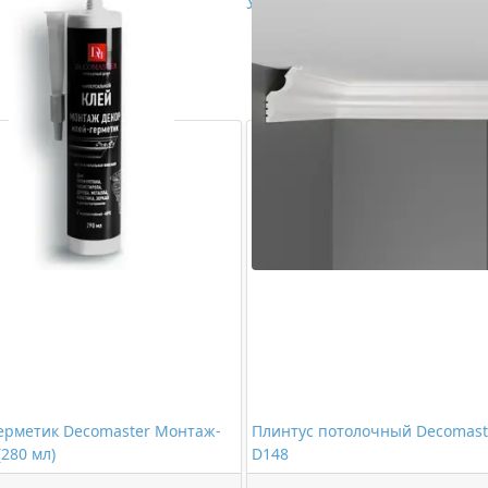
Ударопрочный
,
Влагостойк
ерметик Decomaster Монтаж-
Плинтус потолочный Decomast
(280 мл)
D148