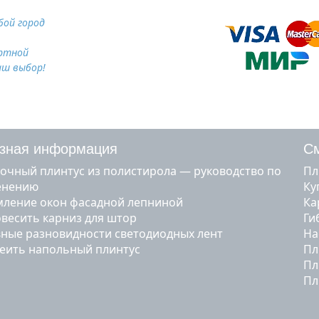
ой город
ртной
аш выбор!
зная информация
См
очный плинтус из полистирола — руководство по
п
енению
к
ление окон фасадной лепниной
к
овесить карниз для штор
г
ные разновидности светодиодных лент
н
леить напольный плинтус
п
п
п