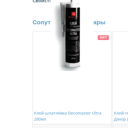
Свойства:
Сопутствующие товары
ХИТ!
Клей-шпатлёвка Decomaster Ultra
Клей-г
280мл
Декор 