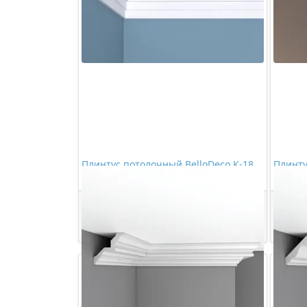
Плинтус потолочный BelloDeco К-18
Плинт
120/70
Де-Баг
1561,00 ₽/шт
Купить