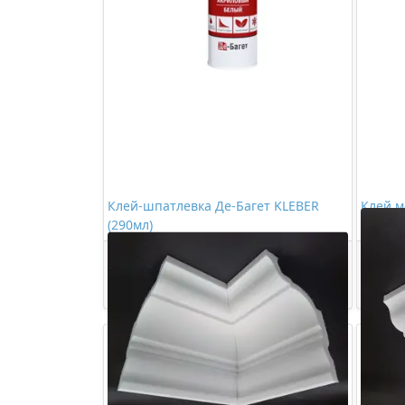
Клей-шпатлевка Де-Багет KLEBER
Клей м
(290мл)
(290мл
363,00 ₽/шт
Купить