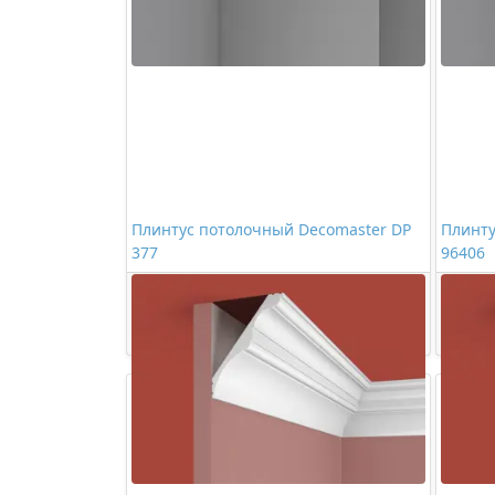
Плинтус потолочный Decomaster DP
Плинту
377
96406
3395,00 ₽/шт
Купить