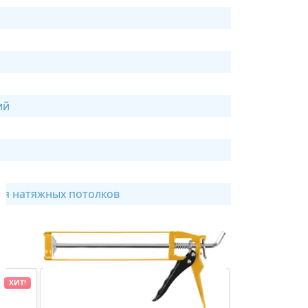
ий
ля натяжных потолков
ХИТ!