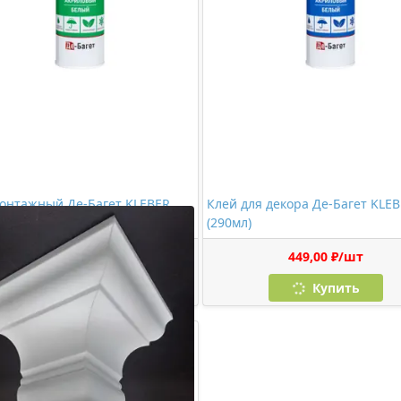
онтажный Де-Багет KLEBER
Клей для декора Де-Багет KLE
)
(290мл)
534,00 ₽/шт
449,00 ₽/шт
Купить
Купить