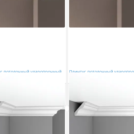
ус потолочный ударопрочный
Плинтус потолочный ударопр
ет ПП09
Де-Багет ПП08
1284,00 ₽/шт
1284,00 ₽/шт
Купить
Купить