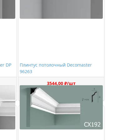
er DP
Плинтус потолочный Decomaster
96263
3544,00 ₽/шт
Купить