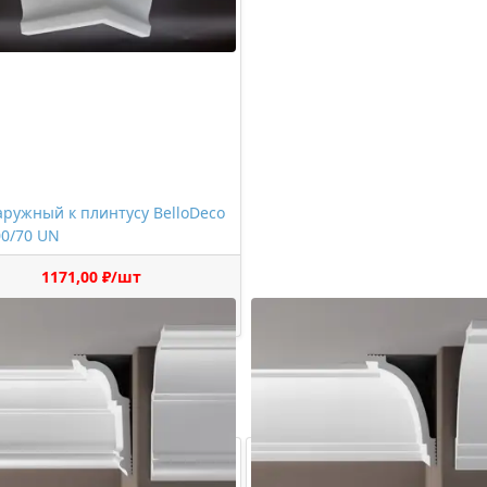
аружный к плинтусу BelloDeco
00/70 UN
1171,00 ₽/шт
Купить