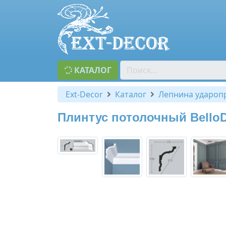
КАТАЛОГ
Ext-Decor
Каталог
Лепнина удароп
Плинтус потолочный BelloD