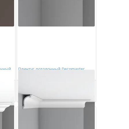
очный
Плинтус потолочный Decomaster
96020
3621,00 ₽/шт
Купить