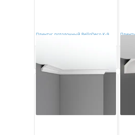
Плинтус потолочный BelloDeco К-9
Плинту
60/45
897,00 ₽/шт
Купить