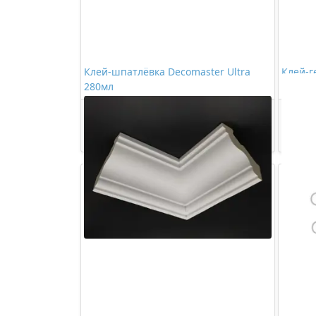
Клей-шпатлёвка Decomaster Ultra
Клей-г
280мл
Декор 
473,00 ₽/шт
Купить