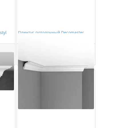
tyl
Плинтус потолочный Decomaster
D108
715,00 ₽/шт
Купить