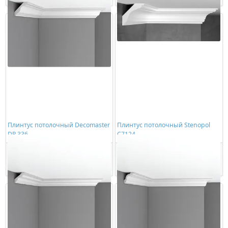
Плинтус потолочный Decomaster
Плинтус потолочный Stenopol
DP 336
C7124
3578,00 ₽/шт
459,00 ₽/шт
Купить
Купить