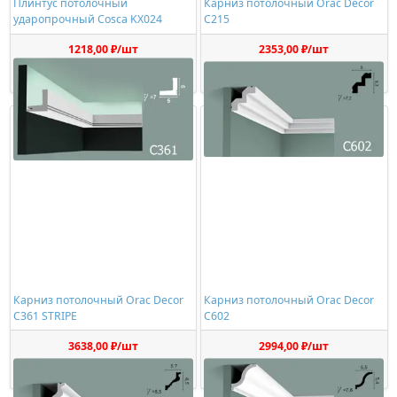
Плинтус потолочный
Карниз потолочный Orac Decor
ударопрочный Cosca KX024
C215
1218,00 ₽/шт
2353,00 ₽/шт
Купить
Купить
Карниз потолочный Orac Decor
Карниз потолочный Orac Decor
C361 STRIPE
C602
3638,00 ₽/шт
2994,00 ₽/шт
Купить
Купить