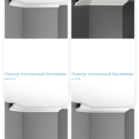
Плинтус потолочный Decomaster
Плинтус потолочный Decomaster
96010
A205
1836,00 ₽/шт
605,00 ₽/шт
Купить
Купить