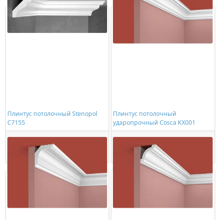
Плинтус потолочный Stenopol
Плинтус потолочный
C7155
ударопрочный Cosca KX001
617,00 ₽/шт
626,00 ₽/шт
Купить
Купить