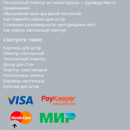
Потолочный плинтус из полистирола — руководство по
применению
Обрамление окон фасадной лепниной
Как повесить карниз для штор
Основные разновидности светодиодных лент
Как клеить напольный плинтус
Смотрите также
карнизы для штор
плинтус напольный
потолочный плинтус
декор для стен
плинтус пластиковый
потолочные плитки
карнизы настенные
крючки для штор