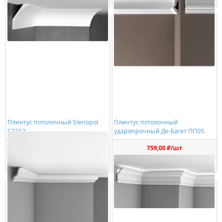
Плинтус потолочный Stenopol
Плинтус потолочный
C7212
ударопрочный Де-Багет ПП05
651,00 ₽/шт
759,00 ₽/шт
Купить
Купить