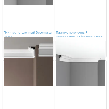
Плинтус потолочный Decomaster
Плинтус потолочный
96211
ударопрочный Glanzepol GPD-50
LED
2067,00 ₽/шт
888,00 ₽/шт
Купить
Купить