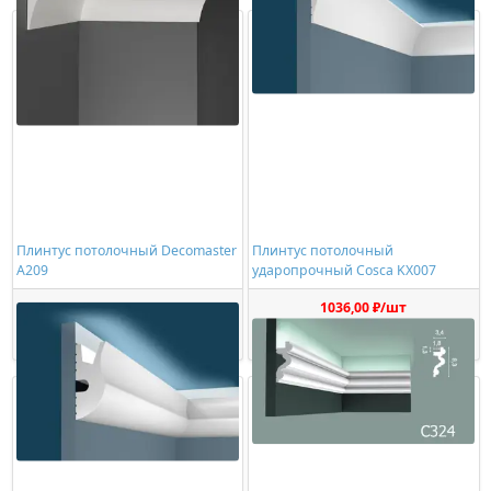
Плинтус потолочный Decomaster
Плинтус потолочный
A209
ударопрочный Cosca KX007
1085,00 ₽/шт
1036,00 ₽/шт
Купить
Купить