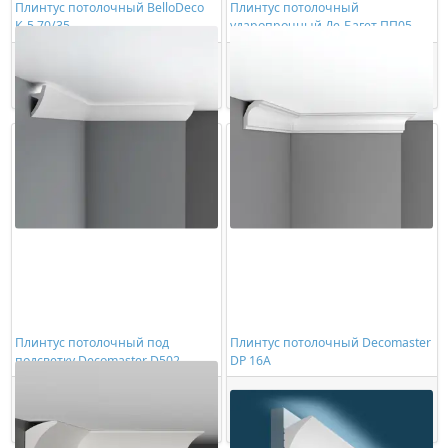
Плинтус потолочный BelloDeco
Плинтус потолочный
К-5 70/35
ударопрочный Де-Багет ПП05
935,00 ₽/шт
759,00 ₽/шт
Купить
Купить
Плинтус потолочный под
Плинтус потолочный Decomaster
подсветку Decomaster D502
DP 16A
1419,00 ₽/шт
2261,00 ₽/шт
Купить
Купить