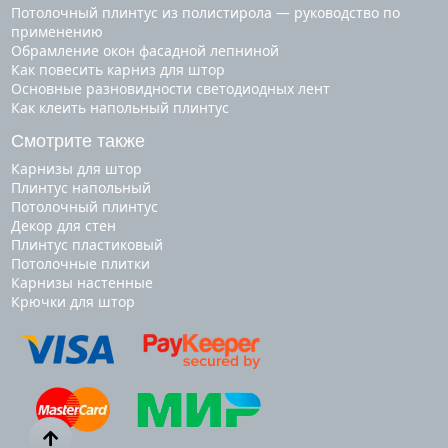
Потолочный плинтус из полистирола — руководство по
применению
Обрамление окон фасадной лепниной
Как повесить карниз для штор
Основные разновидности светодиодных лент
Как клеить напольный плинтус
Смотрите также
карнизы для штор
плинтус напольный
потолочный плинтус
декор для стен
плинтус пластиковый
потолочные плитки
карнизы настенные
крючки для штор