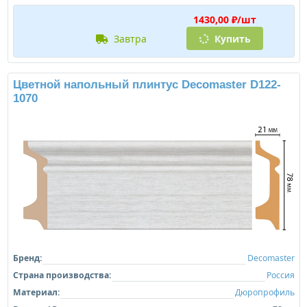
1430,00 ₽/шт
завтра
Купить
Цветной напольный плинтус Decomaster D122-
1070
Бренд:
Decomaster
Страна производства:
Россия
Материал:
Дюропрофиль