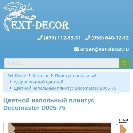
(499) 112-33-31
(958) 640-12-12
order@ext-decor.ru
Ext-Decor
Каталог
Плинтус напольный
Ударопрочный цветной
Цветной напольный плинтус Decomaster D005-75
Цветной напольный плинтус
Decomaster D005-75