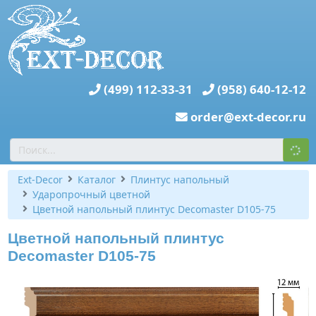
(499) 112-33-31
(958) 640-12-12
order@ext-decor.ru
Ext-Decor
Каталог
Плинтус напольный
Ударопрочный цветной
Цветной напольный плинтус Decomaster D105-75
Цветной напольный плинтус
Decomaster D105-75