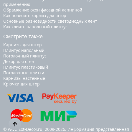
применению
Обрамление окон фасадной лепниной
Как повесить карниз для штор
Основные разновидности светодиодных лент
Как клеить напольный плинтус
Смотрите также
карнизы для штор
плинтус напольный
потолочный плинтус
декор для стен
плинтус пластиковый
потолочные плитки
карнизы настенные
крючки для штор
© www.Ext-Decor.ru, 2009-2026. Информация представленная