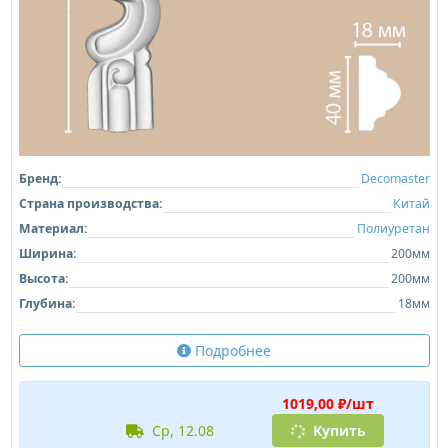
Бренд:
Decomaster
Страна производства:
Китай
Материал:
Полиуретан
Ширина:
200мм
Высота:
200мм
Глубина:
18мм
Подробнее
1019,00 ₽/шт
ср, 12.08
Купить