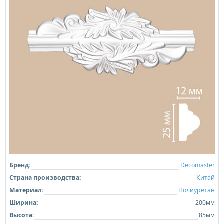
Бренд:
Decomaster
Страна производства:
Китай
Материал:
Полиуретан
Ширина:
200мм
Высота:
85мм