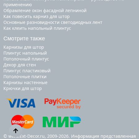
применению
Обрамление окон фасадной лепниной
Как повесить карниз для штор
Основные разновидности светодиодных лент
Как клеить напольный плинтус
Смотрите также
карнизы для штор
плинтус напольный
потолочный плинтус
декор для стен
плинтус пластиковый
потолочные плитки
карнизы настенные
крючки для штор
© www.Ext-Decor.ru, 2009-2026. Информация представленная