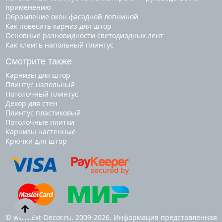
применению
Обрамление окон фасадной лепниной
Как повесить карниз для штор
Основные разновидности светодиодных лент
Как клеить напольный плинтус
Смотрите также
карнизы для штор
плинтус напольный
потолочный плинтус
декор для стен
плинтус пластиковый
потолочные плитки
карнизы настенные
крючки для штор
© www.Ext-Decor.ru, 2009-2026. Информация представленная