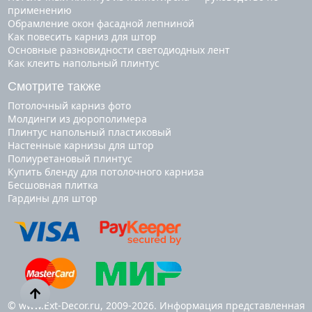
применению
Обрамление окон фасадной лепниной
Как повесить карниз для штор
Основные разновидности светодиодных лент
Как клеить напольный плинтус
Смотрите также
потолочный карниз фото
молдинги из дюрополимера
плинтус напольный пластиковый
настенные карнизы для штор
полиуретановый плинтус
купить бленду для потолочного карниза
бесшовная плитка
гардины для штор
© www.Ext-Decor.ru, 2009-2026. Информация представленная