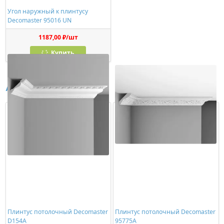
Угол наружный к плинтусу
Decomaster 95016 UN
1187,00 ₽/шт
Купить
Аналоги
Плинтус потолочный Decomaster
Плинтус потолочный Decomaster
D154A
95775A