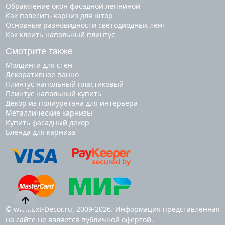
Обрамление окон фасадной лепниной
Как повесить карниз для штор
Основные разновидности светодиодных лент
Как клеить напольный плинтус
Смотрите также
молдинги для стен
декоративное панно
плинтус напольный пластиковый
плинтус напольный купить
декор из полиуретана для интерьера
металлические карнизы
купить фасадный декор
бленда для карниза
© www.Ext-Decor.ru, 2009-2026. Информация представленная
на сайте не является публичной офертой.