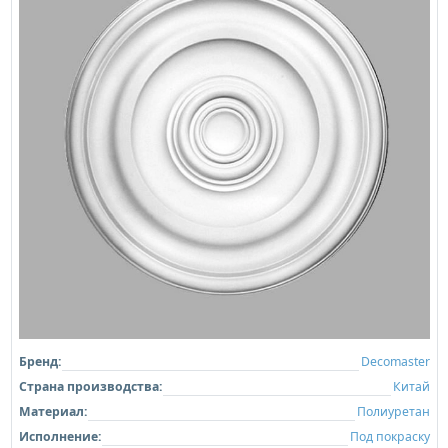
Бренд:
Decomaster
Страна производства:
Китай
Материал:
Полиуретан
Исполнение:
Под покраску