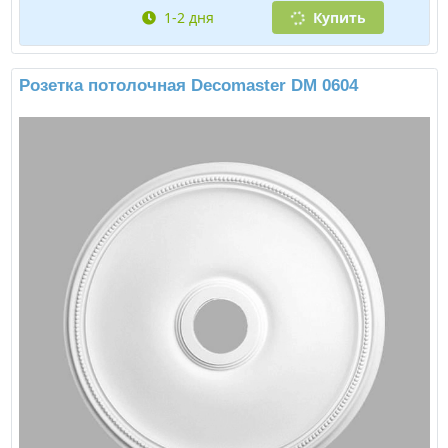
ср, 12.08
Купить
Розетка потолочная Decomaster DM 0483
Бренд:
Decomaster
Страна производства:
Китай
Материал:
Полиуретан
Исполнение:
Под покраску
Наружный Ø:
480мм
Толщина:
28мм
Подробнее
3650,00 ₽/шт
1-2 дня
Купить