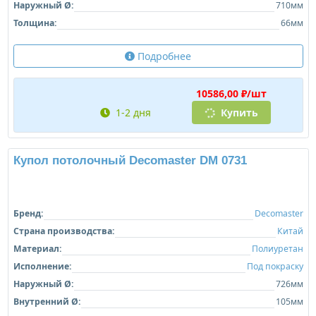
Внутренний Ø:
99мм
Толщина:
64мм
Подробнее
8219,00 ₽/шт
1-2 дня
Купить
Розетка потолочная Decomaster DM 0722
Бренд:
Decomaster
Страна производства:
Китай
Материал:
Полиуретан
Исполнение:
Под покраску
Наружный Ø:
710мм
Толщина:
66мм