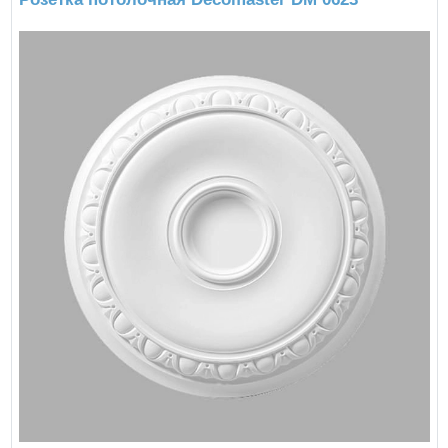
Бренд:
Decomaster
Страна производства:
Китай
Материал:
Полиуретан
Исполнение:
Под покраску
Наружный Ø:
610мм
Внутренний Ø:
97мм
Толщина:
31мм
Подробнее
6931,00 ₽/шт
1-2 дня
Купить
Розетка потолочная Decomaster DM 0623