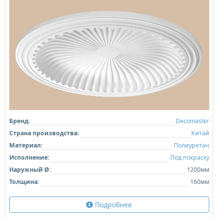
Бренд:
Decomaster
Страна производства:
Китай
Материал:
Полиуретан
Исполнение:
Под покраску
Наружный Ø:
1200мм
Толщина:
160мм
Подробнее