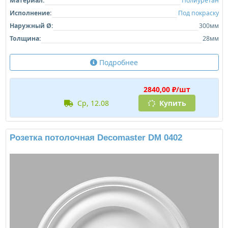
Материал:
Полиуретан
Исполнение:
Под покраску
Наружный Ø:
300мм
Толщина:
28мм
Подробнее
2840,00 ₽/шт
ср, 12.08
Купить
Розетка потолочная Decomaster DM 0402