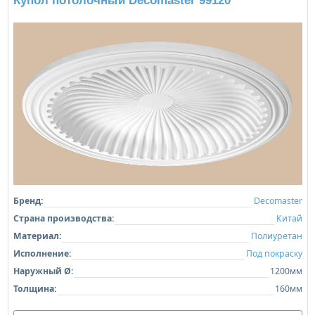
Купол потолочный Decomaster 99120
Бренд:
Decomaster
Страна производства:
Китай
Материал:
Полиуретан
Исполнение:
Под покраску
Наружный Ø:
1200мм
Толщина:
160мм