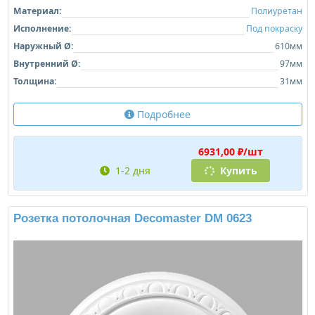
Материал:
Полиуретан
Исполнение:
Под покраску
Наружный Ø:
610мм
Внутренний Ø:
97мм
Толщина:
31мм
Подробнее
6931,00 ₽/шт
1-2 дня
Купить
Розетка потолочная Decomaster DM 0623