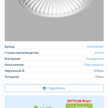
Бренд:
Decomaster
Страна производства:
Китай
Материал:
Полиуретан
Исполнение:
Под покраску
Наружный Ø:
930мм
Толщина:
150мм
Подробнее
39775,00 ₽/шт
1-2 дня
Купить