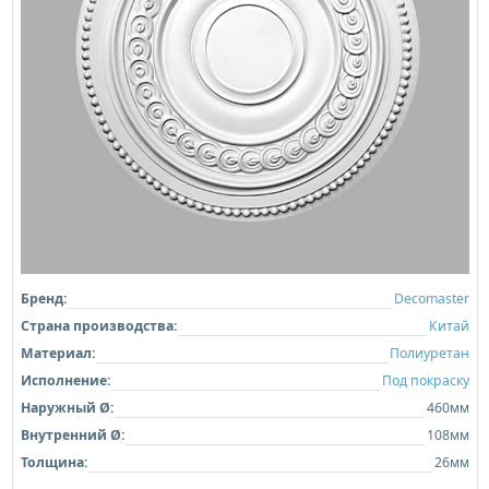
Бренд:
Decomaster
Страна производства:
Китай
Материал:
Полиуретан
Исполнение:
Под покраску
Наружный Ø:
460мм
Внутренний Ø:
108мм
Толщина:
26мм