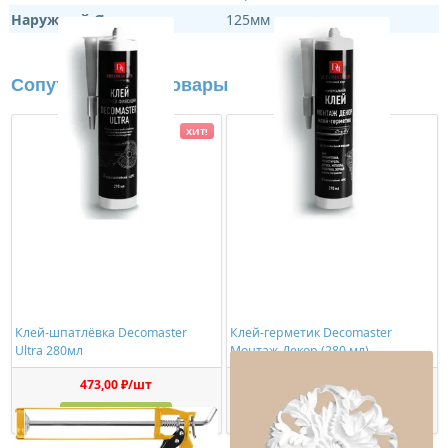
Наружный Ø:
125мм
Сопутствующие товары
ХИТ!
Клей-шпатлёвка Decomaster
Клей-герметик Decomaster
Ultra 280мл
Монтаж-Декор (280 мл)
473,00 ₽/шт
1150,00 ₽/шт
Купить
Купить