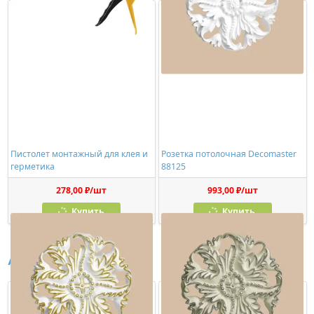
Пистолет монтажный для клея и
Розетка потолочная Decomaster
герметика
88125
278,00 ₽/шт
993,00 ₽/шт
Купить
Купить
Аналоги