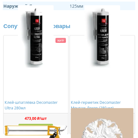
Наружный Ø:
125мм
Сопутствующие товары
ХИТ!
Клей-шпатлёвка Decomaster
Клей-герметик Decomaster
Ultra 280мл
Монтаж-Декор (280 мл)
473,00 ₽/шт
1150,00 ₽/шт
Купить
Купить