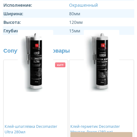
Исполнение:
Окрашенный
Ширина:
80мм
Высота:
120мм
Глубина:
15мм
Сопутствующие товары
ХИТ!
Клей-шпатлёвка Decomaster
Клей-герметик Decomaster
Ultra 280мл
Монтаж-Декор (280 мл)