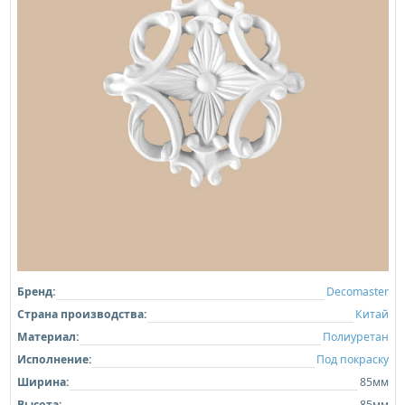
Бренд:
Decomaster
Страна производства:
Китай
Материал:
Полиуретан
Исполнение:
Под покраску
Ширина:
85мм
Высота:
85мм