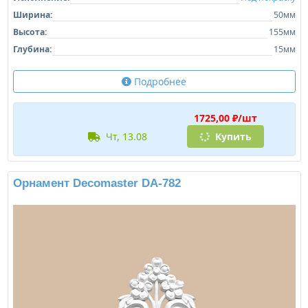
Ширина:
50мм
Высота:
155мм
Глубина:
15мм
Подробнее
1725,00 ₽/шт
чт, 13.08
Купить
Орнамент Decomaster DA-782