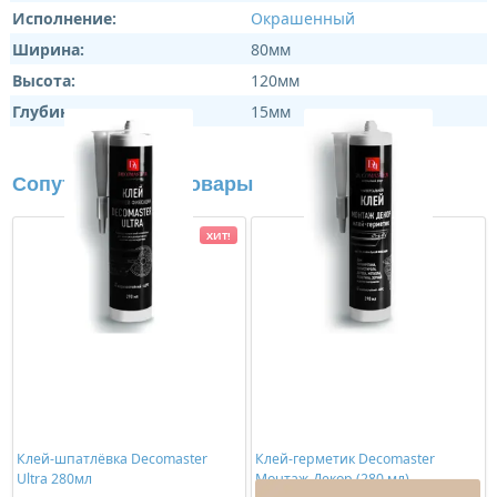
Исполнение:
Окрашенный
Ширина:
80мм
Высота:
120мм
Глубина:
15мм
Сопутствующие товары
ХИТ!
Клей-шпатлёвка Decomaster
Клей-герметик Decomaster
Ultra 280мл
Монтаж-Декор (280 мл)