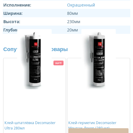
Исполнение:
Окрашенный
Ширина:
80мм
Высота:
230мм
Глубина:
20мм
Сопутствующие товары
ХИТ!
Клей-шпатлёвка Decomaster
Клей-герметик Decomaster
Ultra 280мл
Монтаж-Декор (280 мл)