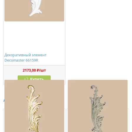
Декоративный элемент
Decomaster 66159R
2173,00 ₽/шт
Купить
Аналоги