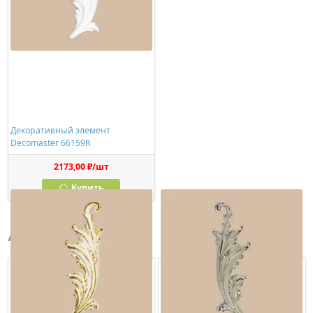
Декоративный элемент
Decomaster 66159R
2173,00 ₽/шт
Купить
Аналоги