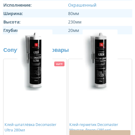
Исполнение:
Окрашенный
Ширина:
80мм
Высота:
230мм
Глубина:
20мм
Сопутствующие товары
ХИТ!
Клей-шпатлёвка Decomaster
Клей-герметик Decomaster
Ultra 280мл
Монтаж-Декор (280 мл)