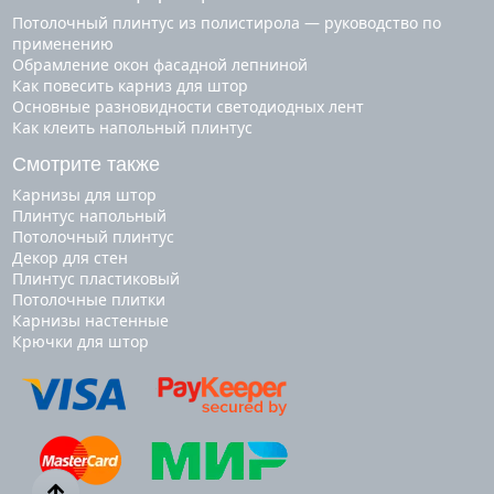
Потолочный плинтус из полистирола — руководство по
применению
Обрамление окон фасадной лепниной
Как повесить карниз для штор
Основные разновидности светодиодных лент
Как клеить напольный плинтус
Смотрите также
карнизы для штор
плинтус напольный
потолочный плинтус
декор для стен
плинтус пластиковый
потолочные плитки
карнизы настенные
крючки для штор