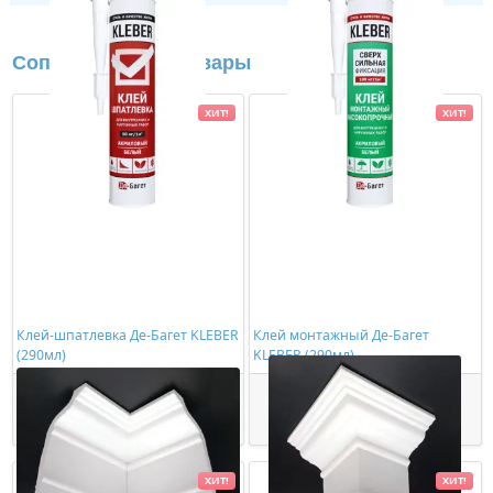
Сопутствующие товары
ХИТ!
ХИТ!
Клей-шпатлевка Де-Багет KLEBER
Клей монтажный Де-Багет
(290мл)
KLEBER (290мл)
363,00 ₽/шт
534,00 ₽/шт
Купить
Купить
ХИТ!
ХИТ!