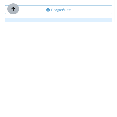
Подробнее
269,00 ₽/м
201,00 ₽/м
завтра
Купить
Показать еще
1
2
Показать все
Навигация
Главная
Каталог
Как сделать заказ
Доставка и оплата
Оплата картой
Возврат товара