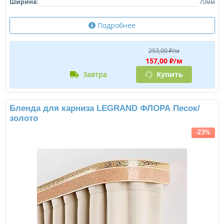
Ширина:
70мм
Подробнее
253,00 ₽/м
157,00 ₽/м
завтра
Купить
Бленда для карниза LEGRAND ФЛОРА Песок/
золото
-23%