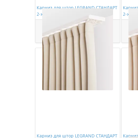
Карниз для штор LEGRAND СТАНДАРТ
Карни
2-х рядный 3,0м (цельный)
2-х ря
928,00 ₽/шт
Купить
Карниз для штор LEGRAND СТАНДАРТ
Карни