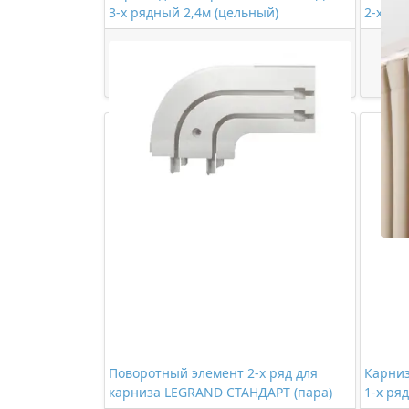
3-х рядный 2,4м (цельный)
2-х ря
886,00 ₽/шт
Купить
Поворотный элемент 2-х ряд для
Карни
карниза LEGRAND СТАНДАРТ (пара)
1-х ря