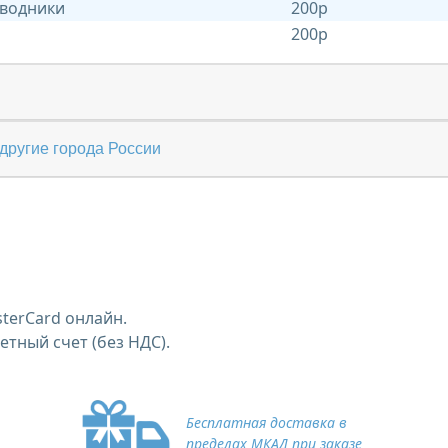
 водники
200р
200р
другие города России
terCard онлайн.
тный счет (без НДС).
Бесплатная доставка в
пределах МКАД при заказе