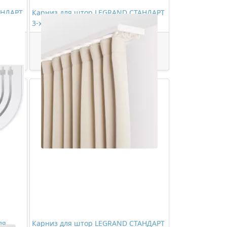
АНДАРТ
Карниз для штор LEGRAND СТАНДАРТ
3-х рядный 3,0м (цельный)
1108,00 ₽/шт
Купить
ля
Карниз для штор LEGRAND СТАНДАРТ