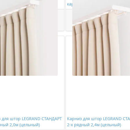
дный 2,0м (цельный)
карниза LEGRAND СТАНДАРТ (п
620,00 ₽/шт
514,00 ₽/упак
Купить
Купить
з для штор LEGRAND СТАНДАРТ
Карниз для штор LEGRAND СТ
дный 2,0м (цельный)
2-х рядный 2,4м (цельный)