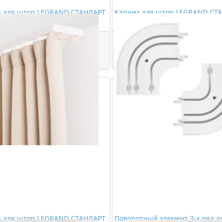
з для штор LEGRAND СТАНДАРТ
Карниз для штор LEGRAND СТ
дный 3,6м (цельный)
3-х рядный 3,6м (цельный)
1114,00 ₽/шт
1326,00 ₽/шт
Купить
Купить
з для штор LEGRAND СТАНДАРТ
Поворотный элемент 3-х ряд д