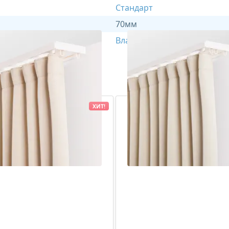
Стандарт
70мм
Влагостойкий
ХИТ!