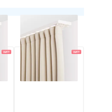
ХИТ!
ХИТ!