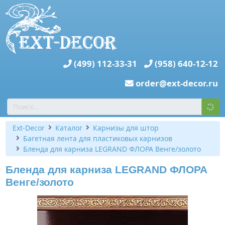
(499) 112-33-31
(958) 640-12-12
order@ext-decor.ru
Ext-Decor
Каталог
Карнизы для штор
Багетная лента для пластиковых карнизов
Бленда для карниза LEGRAND ФЛОРА Венге/золото
Бленда для карниза LEGRAND ФЛОРА
Венге/золото