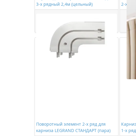
3-х рядный 2,4м (цельный)
2-х ря
886,00 ₽/шт
Купить
Поворотный элемент 2-х ряд для
Карни
карниза LEGRAND СТАНДАРТ (пара)
1-х ря