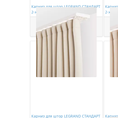
Карниз для штор LEGRAND СТАНДАРТ
Карни
2-х рядный 3,0м (цельный)
2-х ря
928,00 ₽/шт
Купить
Карниз для штор LEGRAND СТАНДАРТ
Карни