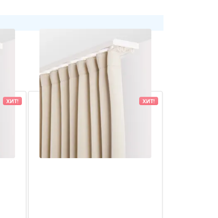
ХИТ!
ХИТ!