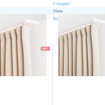
Стандарт
55мм
Влагостойкий
ХИТ!