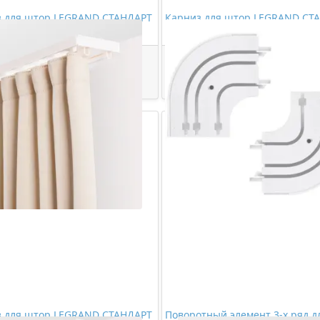
з для штор LEGRAND СТАНДАРТ
Карниз для штор LEGRAND СТ
дный 3,6м (цельный)
3-х рядный 3,6м (цельный)
1114,00 ₽/шт
1326,00 ₽/шт
Купить
Купить
з для штор LEGRAND СТАНДАРТ
Поворотный элемент 3-х ряд д