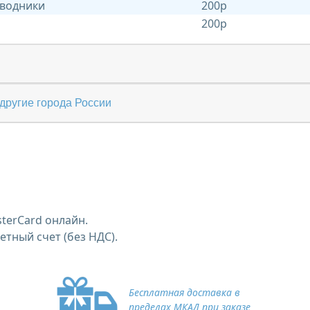
 водники
200р
200р
другие города России
terCard онлайн.
тный счет (без НДС).
Бесплатная доставка в
пределах МКАД при заказе