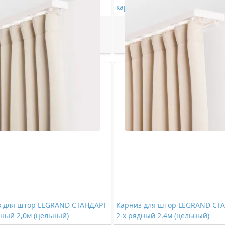
дный 2,0м (цельный)
карниза LEGRAND СТАНДАРТ (п
620,00 ₽/шт
514,00 ₽/упак
Купить
Купить
з для штор LEGRAND СТАНДАРТ
Карниз для штор LEGRAND СТ
дный 2,0м (цельный)
2-х рядный 2,4м (цельный)