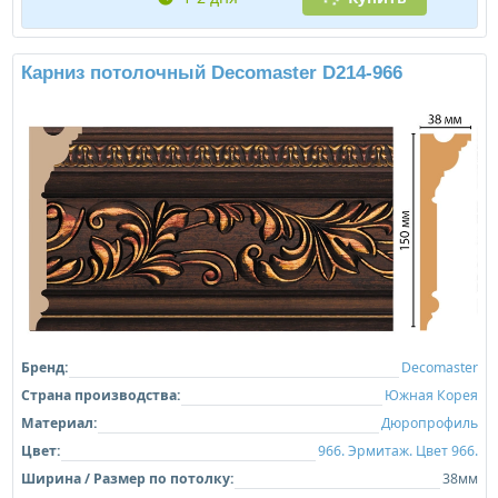
Карниз потолочный Decomaster D214-966
Бренд:
Decomaster
Страна производства:
Южная Корея
Материал:
Дюропрофиль
Цвет:
966. Эрмитаж. Цвет 966.
Ширина / Размер по потолку:
38мм