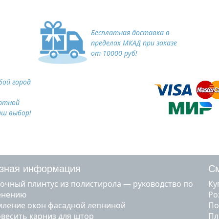
Бесплатная доставка в
пределах МКАД при заказе
от 10000 руб!
ой город
ртной
аш выбор!
зная информация
См
очный плинтус из полистирола — руководство по
к
енению
р
ление окон фасадной лепниной
п
овесить карниз для штор
п