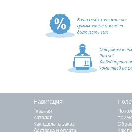
Ваша скидка зависит от
суммы заказа и может
достигать 18%
Отправим в люб
России!
Любой транспо
компанией на В
Навигация
Поле
Главная
Потол
Каталог
прим
Как сделать заказ
Обрам
Доставка и оплата
Как п