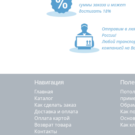
суммы заказа и может
достигать 18%
Отправим в люб
России!
Любой транспо
компанией на В
Навигация
Поле
Главная
Потол
Каталог
прим
Как сделать заказ
Обрам
Доставка и оплата
Как п
Оплата картой
Основ
Возврат товара
Как к
Контакты