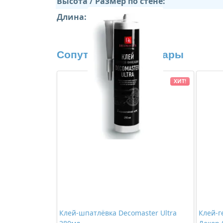
Высота / Размер по стене:
Длина:
Сопутствующие товары
ХИТ!
Клей-шпатлёвка Decomaster Ultra
Клей-г