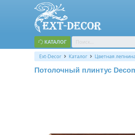
КАТАЛОГ
Ext-Decor
Каталог
Цветная лепнин
Потолочный плинтус Decoma