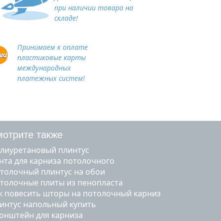
при наличии товара на
складе!
Принимаем к оплате
пластиковые карты
международных
платежных систем!
отрите также
олиуретановый плинтус
ента для карниза потолочного
отолочный плинтус на обои
отолочные плиты из пенопласта
ак повесить шторы на потолочный карниз
линтус напольный купить
ронштейн для карниза