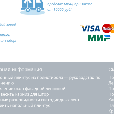
пределах МКАД при заказе
от 10000 руб!
ой город
ртной
аш выбор!
зная информация
См
очный плинтус из полистирола — руководство по
п
енению
л
ление окон фасадной лепниной
п
овесить карниз для штор
п
ные разновидности светодиодных лент
к
леить напольный плинтус
п
к