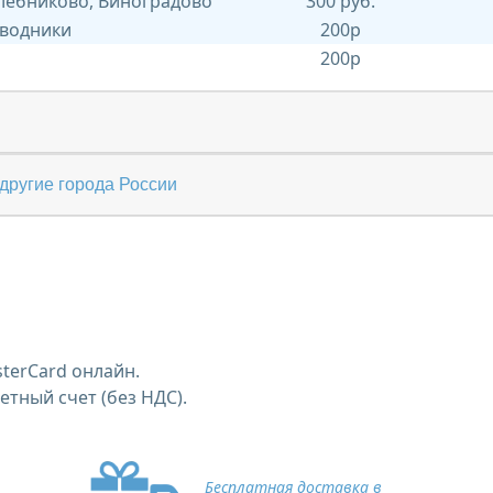
Хлебниково, Виноградово
300 руб.
 водники
200р
200р
другие города России
terCard онлайн.
тный счет (без НДС).
Бесплатная доставка в