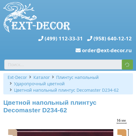
(499) 112-33-31
(958) 640-12-12
order@ext-decor.ru
Ext-Decor
Каталог
Плинтус напольный
Ударопрочный цветной
Цветной напольный плинтус Decomaster D234-62
Цветной напольный плинтус
Decomaster D234-62