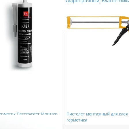
Ударопрочный
,
Влагостойк
ерметик Decomaster Монтаж-
Пистолет монтажный для клея
(280 мл)
герметика