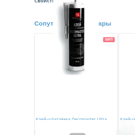
Свойства:
Сопутствующие товары
ХИТ!
Клей-шпатлёвка Decomaster Ultra
Клей-г
280мл
Декор 