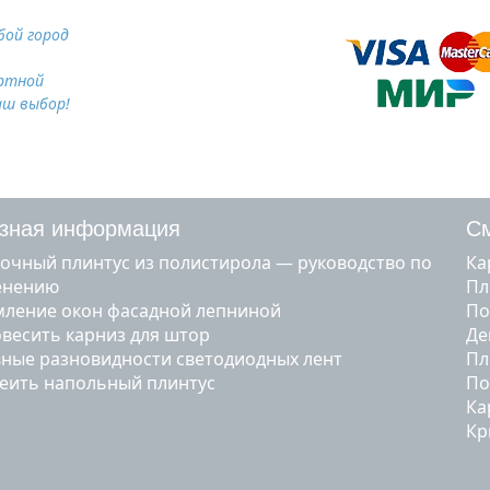
ой город
ртной
аш выбор!
зная информация
См
очный плинтус из полистирола — руководство по
к
енению
п
ление окон фасадной лепниной
п
овесить карниз для штор
д
ные разновидности светодиодных лент
п
леить напольный плинтус
п
к
к