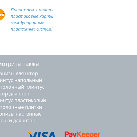
Принимаем к оплате
пластиковые карты
международных
платежных систем!
отрите также
арнизы для штор
линтус напольный
отолочный плинтус
екор для стен
линтус пластиковый
отолочные плитки
арнизы настенные
рючки для штор