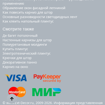
применению
Обрамление окон фасадной лепниной
Как повесить карниз для штор
Основные разновидности светодиодных лент
Как клеить напольный плинтус
Смотрите также
де багет потолочный
настенные карнизы для штор
полиуретановые молдинги
купить плинтус
электротехнический плинтус
крючки для штор
декоративное панно
карниз на окно
© www.Ext-Decor.ru, 2009-2026. Информация представленная