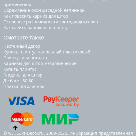
применению
Обрамление окон фасадной лепниной
Как повесить карниз для штор
Основные разновидности светодиодных лент
Как клеить напольный плинтус
Смотрите также
настенный декор
купить плинтус напольный пластиковый
плинтус для потолка
карнизы для штор металлические
купить плинтус
гардины для штор
де багет 30 80
плитка потолочная
© www.Ext-Decor.ru, 2009-2026. Информация представленная