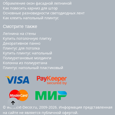
Обрамление окон фасадной лепниной
Как повесить карниз для штор
Основные разновидности светодиодных лент
Как клеить напольный плинтус
Смотрите также
лепнина на стены
купить потолочную плитку
декоративное панно
плинтус для потолка
купить плинтус напольный
полиуретановые молдинги
колонна из полиуретана
плинтус напольный пластиковый
© www.Ext-Decor.ru, 2009-2026. Информация представленная
на сайте не является публичной офертой.