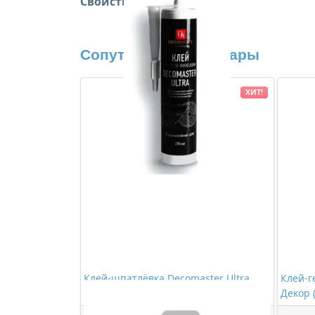
Свойства:
Сопутствующие товары
ХИТ!
Клей-шпатлёвка Decomaster Ultra
Клей-г
280мл
Декор 