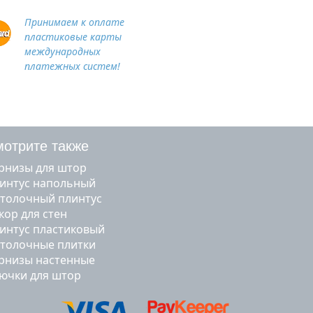
Принимаем к оплате
пластиковые карты
международных
платежных систем!
отрите также
арнизы для штор
линтус напольный
отолочный плинтус
екор для стен
линтус пластиковый
отолочные плитки
арнизы настенные
рючки для штор