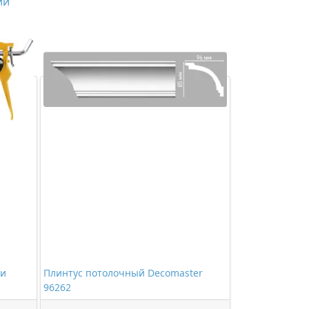
ий
 и
Плинтус потолочный Decomaster
96262