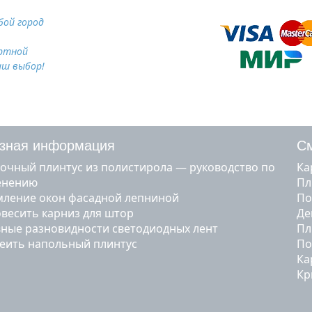
ой город
ртной
аш выбор!
зная информация
См
очный плинтус из полистирола — руководство по
к
енению
п
ление окон фасадной лепниной
п
овесить карниз для штор
д
ные разновидности светодиодных лент
п
леить напольный плинтус
п
к
к