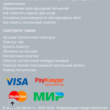
применению
Обрамление окон фасадной лепниной
Как повесить карниз для штор
Основные разновидности светодиодных лент
Как клеить напольный плинтус
Смотрите также
лучшие потолочные плинтуса
плинтус пвх
купить плинтус
лепнина на потолок
потолочные розетки
плинтус потолочный полиуретановый
плинтус белый пластиковый напольный купить
плитка потолочная
© www.Ext-Decor.ru, 2009-2026. Информация представленная